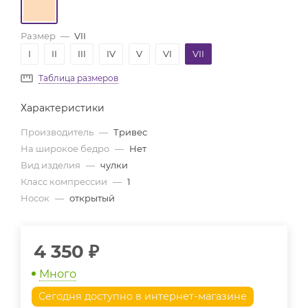
Размер
—
VII
I
II
III
IV
V
VI
VII
Таблица размеров
Характеристики
Производитель
—
Тривес
На широкое бедро
—
Нет
Вид изделия
—
чулки
Класс компрессии
—
1
Носок
—
открытый
4 350
₽
Много
Сегодня доступно в интернет-магазине