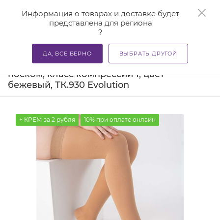
0
Информация о товарах и доставке будет
представлена для региона
?
—
—
—
Главная
Каталог
Компрессионный трикотаж
Комп
ДА, ВСЕ ВЕРНО
ВЫБРАТЬ ДРУГОЙ
Чулки компрессионные с открытым
носком, класс компрессии 1, цвет
бежевый, ТК.930 Evolution
+ КРЕМ за 2 рубля
10% при оплате онлайн