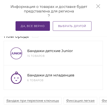
0
Информация о товарах и доставке будет
представлена для региона
?
—
—
—
Главная
Каталог
Бандажи и корсеты
Бандажи для
ДА, ВСЕ ВЕРНО
ВЫБРАТЬ ДРУГОЙ
Бандажи для детей в Нижнем
15
Новгороде
Бандажи детские Junior
15 ТОВАРОВ
Бандажи для младенцев
6 ТОВАРОВ
Бандаж при переломе ключицы
Фиксация легкая
Фи