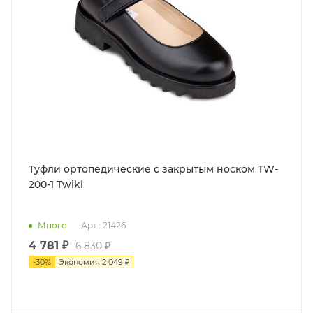
Туфли ортопедические с закрытым носком TW-
200-1 Twiki
Много
Арт.: 21426
4 781 ₽
6 830 ₽
-
30
%
Экономия
2 049 ₽