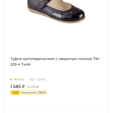
Туфли ортопедические с закрытым носком TW-
229-4 Twiki
Много
Арт.: 12480
1 585 ₽
3 170 ₽
-
50
%
Экономия
1 585 ₽