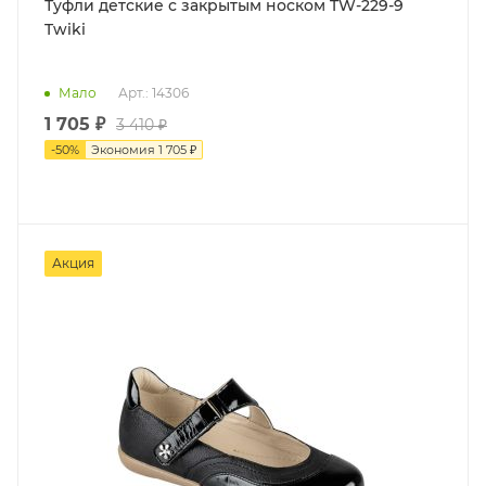
Туфли детские с закрытым носком TW-229-9
Twiki
Мало
Арт.: 14306
1 705
₽
3 410
₽
-
50
%
Экономия
1 705
₽
Акция