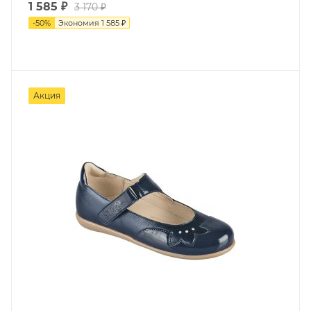
1 585 ₽
3 170 ₽
-
50
%
Экономия
1 585 ₽
Акция