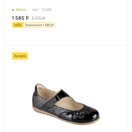
Мало
Арт.: 12489
1 585 ₽
3 170 ₽
-
50
%
Экономия
1 585 ₽
Акция