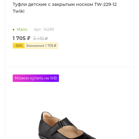
Туфли детские с закрытым носком TW-229-12
Twiki
Мало
Арт.: 14289
1 705 ₽
3 410 ₽
-
50
%
Экономия
1 705 ₽
Можно купить на WB