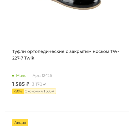
Туфли ортопедические с закрытым носком TW-
227-7 Twiki
Мало
Арт.: 12426
1 585 ₽
3 170 ₽
-
50
%
Экономия
1 585 ₽
Акция