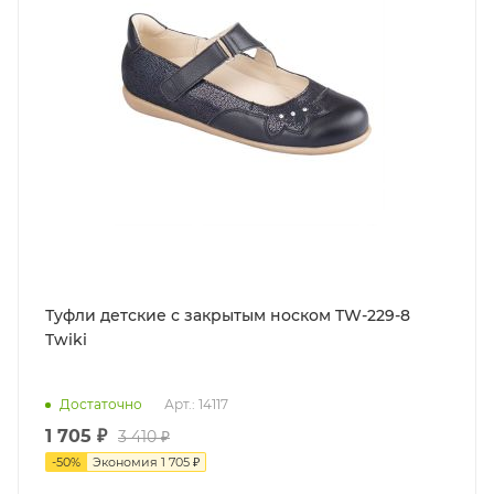
Туфли детские с закрытым носком TW-229-8
Twiki
Достаточно
Арт.: 14117
1 705
₽
3 410
₽
-
50
%
Экономия
1 705
₽