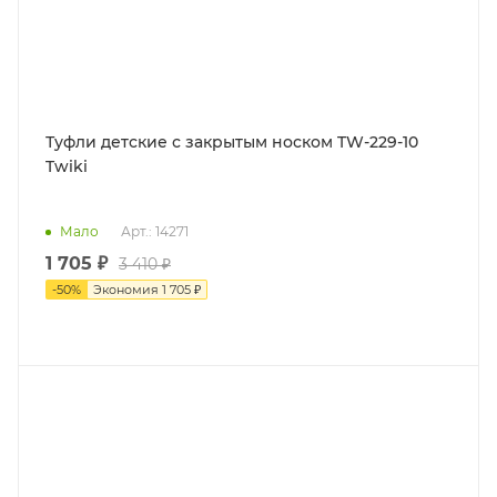
Туфли детские с закрытым носком TW-229-10
Twiki
Мало
Арт.: 14271
1 705 ₽
3 410 ₽
-
50
%
Экономия
1 705 ₽