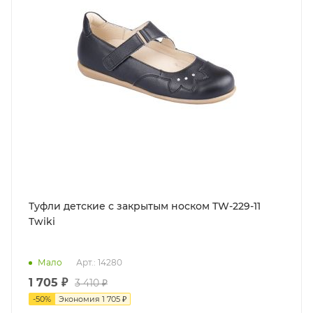
Туфли детские с закрытым носком TW-229-11
Twiki
Мало
Арт.: 14280
1 705 ₽
3 410 ₽
-
50
%
Экономия
1 705 ₽