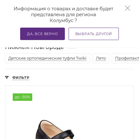
0
Информация о товарах и доставке будет
представлена для региона
Колумбус ?
—
—
—
Главная
Каталог
Ортопедическая обувь
Детская 
ДА, ВСЕ ВЕРНО
ВЫБРАТЬ ДРУГОЙ
Детские ортопедические туфли в
15
Нижнем Новгороде
Детские ортопедические туфли Twiki
Лето
Профилакти
ФИЛЬТР
до -50%