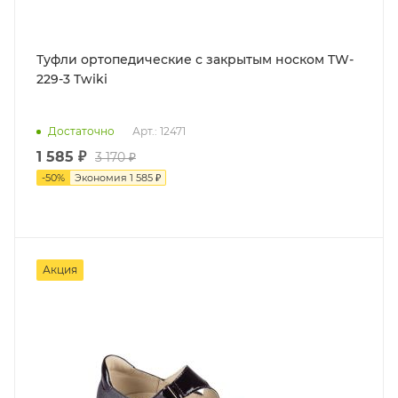
Туфли ортопедические с закрытым носком TW-
229-3 Twiki
Достаточно
Арт.: 12471
1 585
₽
3 170
₽
-
50
%
Экономия
1 585
₽
Акция