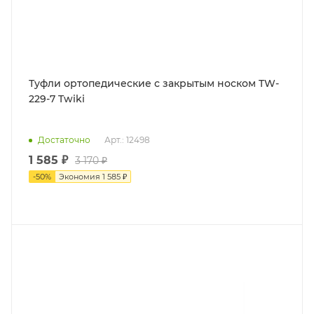
Туфли ортопедические с закрытым носком TW-
229-7 Twiki
Достаточно
Арт.: 12498
1 585 ₽
3 170 ₽
-
50
%
Экономия
1 585 ₽