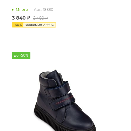
Много
Арт.: 18890
3 840 ₽
6 400 ₽
-
40
%
Экономия
2 560 ₽
до -50%