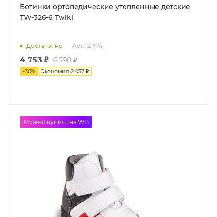
Ботинки ортопедические утепленные детские
TW-326-6 Twiki
Достаточно
Арт.: 21474
4 753 ₽
6 790 ₽
-
30
%
Экономия
2 037 ₽
до -50%
Можно купить на WB