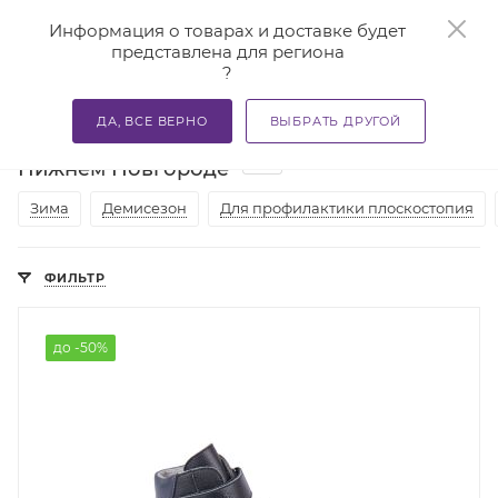
0
Информация о товарах и доставке будет
представлена для региона
?
—
—
—
Главная
Каталог
Ортопедическая обувь
Распрода
ДА, ВСЕ ВЕРНО
ВЫБРАТЬ ДРУГОЙ
Распродажа детской обуви Twiki в
107
Нижнем Новгороде
Зима
Демисезон
Для профилактики плоскостопия
ФИЛЬТР
до -50%