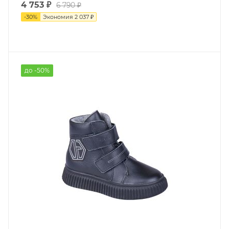
4 753 ₽
6 790 ₽
-
30
%
Экономия
2 037 ₽
до -50%