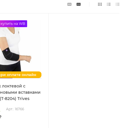
купить на WB
при оплате онлайн
 локтевой с
новыми вставками
Т.34.04 (Т-8204) Trives
о
Арт.: 16766
₽