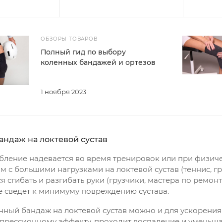
ОБЗОРЫ ТОВАРОВ
Полный гид по выбору
коленных бандажей и ортезов
1 ноября 2023
андаж на локтевой сустав
бление надевается во время тренировок или при физич
м с большими нагрузками на локтевой сустав (теннис, гре
 сгибать и разгибать руки (грузчики, мастера по ремонту 
 сведет к минимуму повреждению сустава.
нный бандаж на локтевой сустав можно и для ускорения
прессионному эффекту, проходит воспаление и уменьша