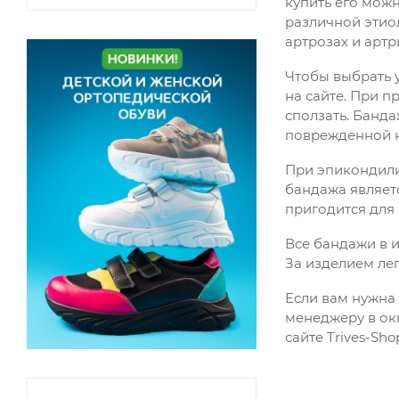
купить его можн
различной этиол
артрозах и артр
Чтобы выбрать 
на сайте. При п
сползать. Банд
поврежденной к
При эпикондили
бандажа являет
пригодится для
Все бандажи в 
За изделием лег
Если вам нужна 
менеджеру в окн
сайте Trives-Sh