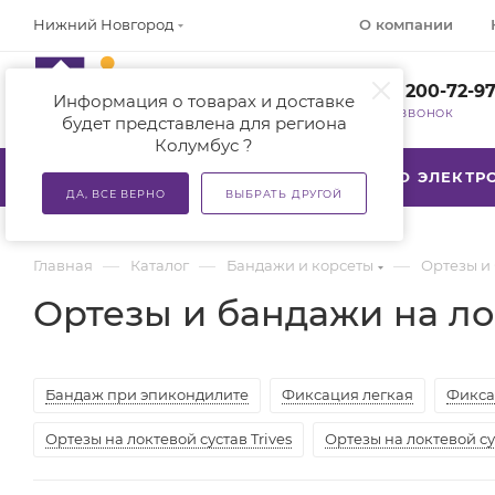
О компании
Нижний Новгород
+7 (800) 200-72-9
Информация о товарах и доставке
ЗАКАЗАТЬ ЗВОНОК
будет представлена для региона
Колумбус ?
КАТАЛОГ
АКЦИИ
ТСР ПО ЭЛЕКТ
ДА, ВСЕ ВЕРНО
ВЫБРАТЬ ДРУГОЙ
—
—
—
Главная
Каталог
Бандажи и корсеты
Ортезы и
Ортезы и бандажи на л
Бандаж при эпикондилите
Фиксация легкая
Фикса
Ортезы на локтевой сустав Trives
Ортезы на локтевой су