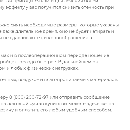
а. Он пригодится вам и для лечения болей
у эффекту у вас получится снизить отечность при
ужно снять необходимые размеры, которые указаны
 даже длительное время, оно не будет натирать и
ы не сдавливаются, и кровообращение в
равмах и в послеоперационном периоде ношение
ройдет гораздо быстрее. В дальнейшем он
ом и любых физических нагрузках.
ргенных, воздухо– и влагопроницаемых материалов.
еру 8 (800) 200-72-97 или отправить сообщение
а локтевой сустав купить вы можете здесь же, на
корзину и оплатить его любым удобным способом.