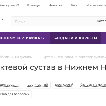
Как купить?
Бренды
Новости
Блог
Магазины 
7
Ката
РОННОМУ СЕРТИФИКАТУ
БАНДАЖИ И КОРСЕТЫ
—
 бандажи на суставы
Ортезы и бандажи на локтевой сустав
октевой сустав в Нижнем 
ция средняя
цвет черный
цвет серый
Ортезы на локте
став для взрослых