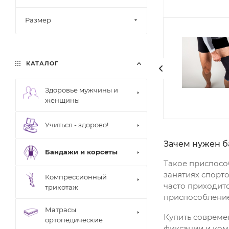
Размер
КАТАЛОГ
Здоровье мужчины и
женщины
Учиться - здорово!
Зачем нужен б
Бандажи и корсеты
Такое приспосо
занятиях спорто
Компрессионный
часто приходится
трикотаж
приспособление
Матрасы
Купить cовреме
ортопедические
фиксации и ком