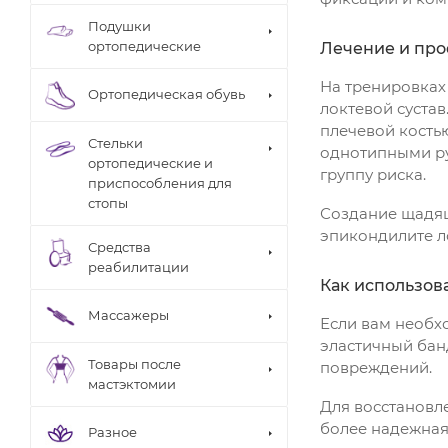
Подушки
ортопедические
Лечение и про
На тренировках
Ортопедическая обувь
локтевой суста
плечевой костью
Стельки
однотипными руч
ортопедические и
группу риска.
приспособления для
стопы
Создание щадящ
эпикондилите л
Средства
реабилитации
Как использова
Массажеры
Если вам необх
эластичный банд
Товары после
повреждений.
мастэктомии
Для восстановл
более надежная
Разное