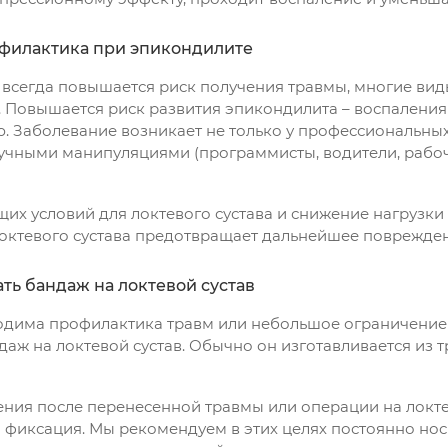
филактика при эпикондилите
 всегда повышается риск получения травмы, многие вид
в. Повышается риск развития эпикондилита – воспаления
. Заболевание возникает не только у профессиональных
ными манипуляциями (программисты, водители, рабочие 
их условий для локтевого сустава и снижение нагрузки
октевого сустава предотвращает дальнейшее поврежде
ть бандаж на локтевой сустав
одима профилактика травм или небольшое ограничение 
аж на локтевой сустав. Обычно он изготавливается из 
ения после перенесенной травмы или операции на локте
 фиксация. Мы рекомендуем в этих целях постоянно нос