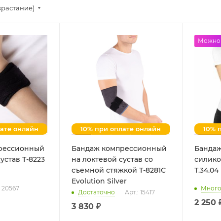
зрастание)
Можно 
лате онлайн
10% при оплате онлайн
10% 
рессионный
Бандаж компрессионный
Бандаж
устав Т-8223
на локтевой сустав со
силико
съемной стяжкой Т-8281С
Evolution Silver
: 20567
Мног
Достаточно
Арт.: 15417
2 250 
3 830 ₽