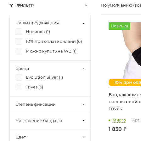
По умолчанию (во
ФИЛЬТР
Наши предложения
Новинка
Новинка (
1
)
10% при оплате онлайн (
6
)
Можно купить на WB (
1
)
Бренд
Evolution Silver (
1
)
10% при оп
Trives (
5
)
Бандаж комп
на локтевой с
Степень фиксации
Trives
Много
Арт.
Назначение бандажа
1 830 ₽
Цвет