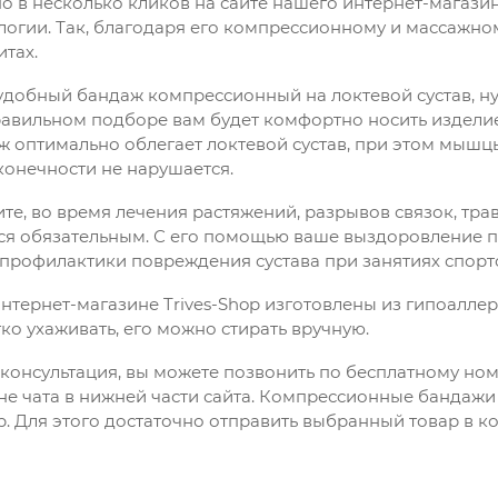
о в несколько кликов на сайте нашего интернет-магазин
огии. Так, благодаря его компрессионному и массажном
итах.
удобный бандаж компрессионный на локтевой сустав, н
равильном подборе вам будет комфортно носить изделие
аж оптимально облегает локтевой сустав, при этом мышц
онечности не нарушается.
те, во время лечения растяжений, разрывов связок, т
ся обязательным. С его помощью ваше выздоровление п
 профилактики повреждения сустава при занятиях спорт
интернет-магазине Trives-Shop изготовлены из гипоалле
ко ухаживать, его можно стирать вручную.
консультация, вы можете позвонить по бесплатному ном
е чата в нижней части сайта. Компрессионные бандажи н
op. Для этого достаточно отправить выбранный товар в 