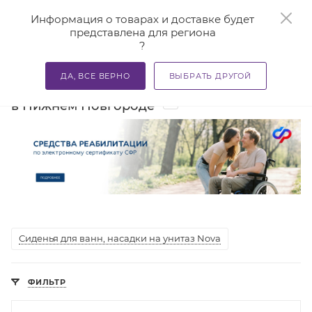
0
Информация о товарах и доставке будет
представлена для региона
?
—
—
—
Главная
Каталог
Средства реабилитации
Сиденья
ДА, ВСЕ ВЕРНО
ВЫБРАТЬ ДРУГОЙ
Сиденья для ванн, насадки на унитаз
5
в Нижнем Новгороде
Сиденья для ванн, насадки на унитаз Nova
ФИЛЬТР