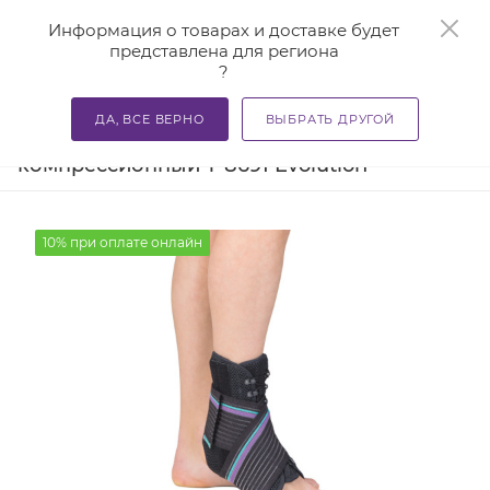
0
Информация о товарах и доставке будет
представлена для региона
?
—
—
—
Главная
Каталог
Бандажи и корсеты
Ортезы и ба
ДА, ВСЕ ВЕРНО
ВЫБРАТЬ ДРУГОЙ
Бандаж на голеностопный сустав
компрессионный Т-8691 Evolution
10% при оплате онлайн