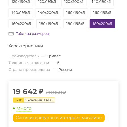
120x190x5
120x195x5
120x200x5
140x190x5
140x195x5
140x200x5
160x190x5
160x195x5
160x200x5
180x190x5
180x195x5
180x200x5
Таблица размеров
Характеристики
Производитель
—
Тривес
Толщина матраса, см
—
5
Страна производства
—
Россия
19 642
₽
28 060
₽
-
30
%
Экономия
8 418
₽
Много
Сегодня доступно в интернет-магазине