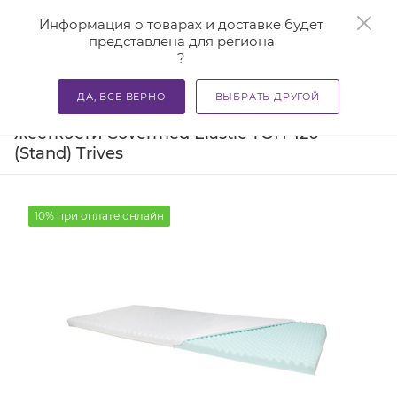
0
Информация о товарах и доставке будет
представлена для региона
?
—
—
—
Главная
Каталог
Матрасы ортопедические
Матраc
ДА, ВСЕ ВЕРНО
ВЫБРАТЬ ДРУГОЙ
Матраc ортопедический средней
жесткости Covermed Elastic ТОП-120
(Stand) Trives
10% при оплате онлайн