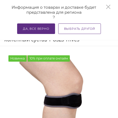
0
Информация о товарах и доставке будет
представлена для региона
?
—
—
—
Главная
Каталог
Бандажи и корсеты
Ортезы и ба
ДА, ВСЕ ВЕРНО
ВЫБРАТЬ ДРУГОЙ
Бандаж компрессионный на
коленный сустав Т-8523 Trives
Новинка
10% при оплате онлайн