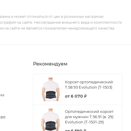
зина и может отличаться от цен в розничных магазинах.
тографий на сайте. Несовпадение внешнего вида и комплектности
м на сайте не является показателем ненадлежащего качества
Рекомендуем
Корсет ортопедический
Т.58.93 Evolution (Т-1503)
ом
от
6 070 ₽
Ортопедический корсет
аве
для мужчин Т.56.91 (в. 29)
Evolution (Т-1501-29)
от
6 590 ₽