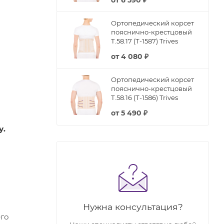
Ортопедический корсет
пояснично-крестцовый
Т.58.17 (Т-1587) Trives
от
4 080 ₽
Ортопедический корсет
пояснично-крестцовый
Т.58.16 (Т-1586) Trives
от
5 490 ₽
у.
Нужна консультация?
его