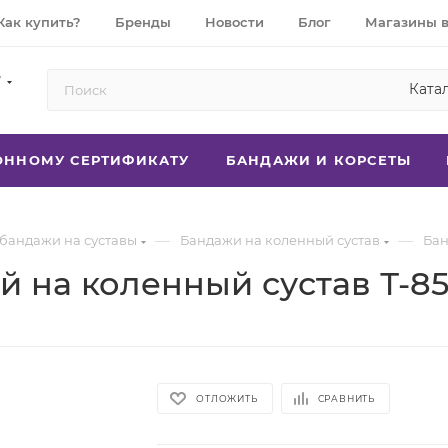
Как купить?
Бренды
Новости
Блог
Магазины 
7
Ката
РОННОМУ СЕРТИФИКАТУ
БАНДАЖИ И КОРСЕТЫ
—
—
 бандажи на суставы
Бандажи на коленный сустав
Бан
 на коленный сустав Т-85
ОТЛОЖИТЬ
СРАВНИТЬ