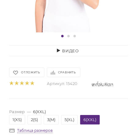
ВИДЕО
ОТЛОЖИТЬ
СРАВНИТЬ
Артикул:
15420
Размер
—
6(XXL)
1(XS)
2(S)
3(M)
5(XL)
6(XXL)
Таблица размеров