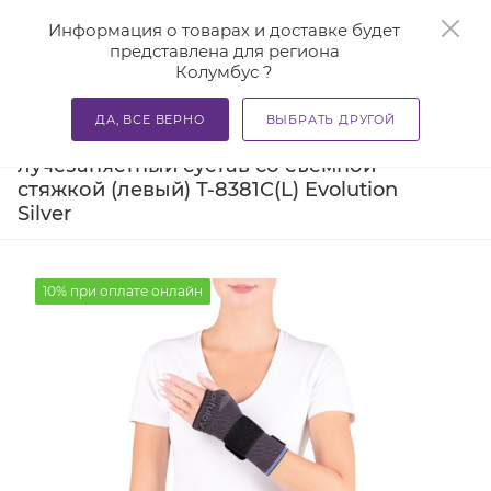
0
Информация о товарах и доставке будет
представлена для региона
Колумбус ?
—
—
—
Главная
Каталог
Бандажи и корсеты
Ортезы и ба
ДА, ВСЕ ВЕРНО
ВЫБРАТЬ ДРУГОЙ
Бандаж компрессионный на
лучезапястный сустав со съемной
стяжкой (левый) Т-8381С(L) Evolution
Silver
10% при оплате онлайн