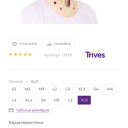
ОТЛОЖИТЬ
СРАВНИТЬ
Артикул:
13378
Размер
—
XL5
S3
M2
M3
L2
L3
XL3
S4
M4
L4
XL4
S5
M5
L5
XL5
Таблица размеров
Характеристики