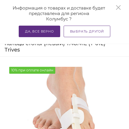
0
Информация о товарах и доставке будет
представлена для региона
Колумбус ?
—
—
—
Главная
Каталог
Бандажи и корсеты
Ортезы и ба
ДА, ВСЕ ВЕРНО
ВЫБРАТЬ ДРУГОЙ
Бандаж отводящий для большого
пальца стопы (левый) Т.48.41L (Т-01L)
Trives
10% при оплате онлайн