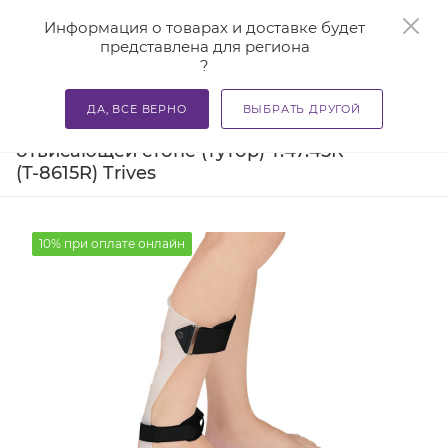
0
Информация о товарах и доставке будет
представлена для региона
?
—
—
—
Главная
Каталог
Бандажи и корсеты
Ортезы и ба
ДА, ВСЕ ВЕРНО
ВЫБРАТЬ ДРУГОЙ
Бандаж на голеностопный сустав при
отвисающей стопе (тутор) Т.47.45R
(Т-8615R) Trives
10% при оплате онлайн