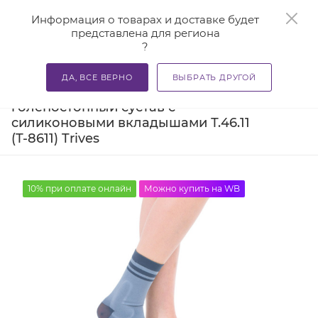
0
Информация о товарах и доставке будет
представлена для региона
?
—
—
—
Главная
Каталог
Бандажи и корсеты
Ортезы и ба
ДА, ВСЕ ВЕРНО
ВЫБРАТЬ ДРУГОЙ
Бандаж компрессионный на
голеностопный сустав с
силиконовыми вкладышами Т.46.11
(Т-8611) Trives
10% при оплате онлайн
Можно купить на WB