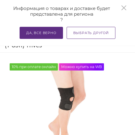
0
Информация о товарах и доставке будет
представлена для региона
?
—
—
—
Главная
Каталог
Бандажи и корсеты
Ортезы и ба
ДА, ВСЕ ВЕРНО
ВЫБРАТЬ ДРУГОЙ
Коленный бандаж разъемный Т.44.08
(Т-8511) Trives
10% при оплате онлайн
Можно купить на WB