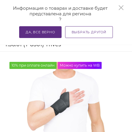
0
Информация о товарах и доставке будет
представлена для региона
?
—
—
—
Главная
Каталог
Бандажи и корсеты
Ортезы и ба
ДА, ВСЕ ВЕРНО
ВЫБРАТЬ ДРУГОЙ
Бандаж на лучезапястный сустав
Т.36.01 (Т-8301) Trives
10% при оплате онлайн
Можно купить на WB