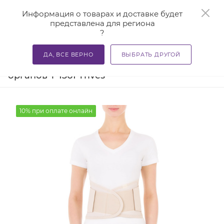
0
Информация о товарах и доставке будет
представлена для региона
?
—
—
—
Главная
Каталог
Бандажи и корсеты
Бандажи ме
ДА, ВСЕ ВЕРНО
ВЫБРАТЬ ДРУГОЙ
Бандаж при опущении внутренних
органов Т-1361 Trives
10% при оплате онлайн