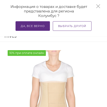
0
Информация о товарах и доставке будет
представлена для региона
Колумбус ?
—
—
—
Главная
Каталог
Бандажи и корсеты
Бандажи ме
ДА, ВСЕ ВЕРНО
ВЫБРАТЬ ДРУГОЙ
Бандаж послеоперационный Т-1346
Trives
10% при оплате онлайн