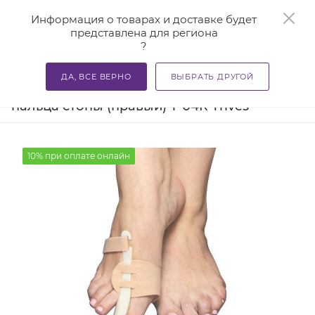
0
Информация о товарах и доставке будет
представлена для региона
?
—
—
—
Главная
Каталог
Бандажи и корсеты
Ортезы и ба
ДА, ВСЕ ВЕРНО
ВЫБРАТЬ ДРУГОЙ
Бандаж отводящий для большого
пальца стопы (правый) Т-04R Trives
10% при оплате онлайн