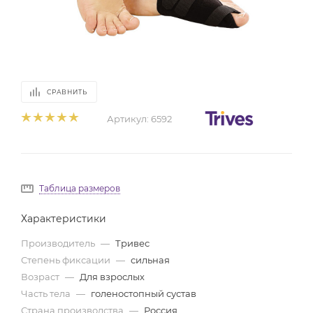
СРАВНИТЬ
Артикул:
6592
Таблица размеров
Характеристики
Производитель
—
Тривес
Степень фиксации
—
сильная
Возраст
—
Для взрослых
Часть тела
—
голеностопный сустав
Страна производства
—
Россия