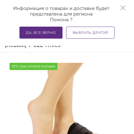
0
Информация о товарах и доставке будет
представлена для региона
Помона ?
—
—
—
Главная
Каталог
Бандажи и корсеты
Ортезы и ба
ДА, ВСЕ ВЕРНО
ВЫБРАТЬ ДРУГОЙ
Фиксатор для большого пальца ноги
(левый) Т-02L Trives
10% при оплате онлайн