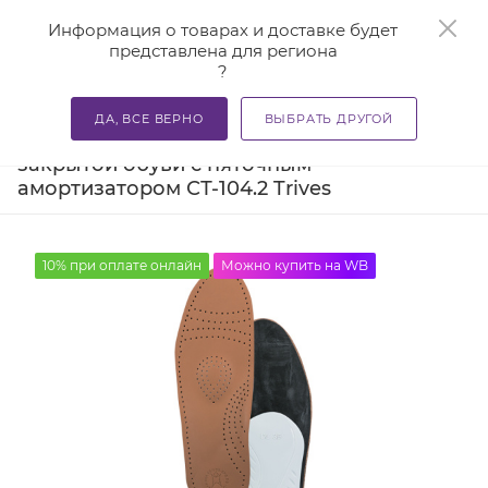
0
Информация о товарах и доставке будет
представлена для региона
?
—
—
Главная
Каталог
Стельки ортопедические и приспосо
ДА, ВСЕ ВЕРНО
ВЫБРАТЬ ДРУГОЙ
Ортопедические стельки для
закрытой обуви с пяточным
амортизатором СТ-104.2 Trives
10% при оплате онлайн
Можно купить на WB