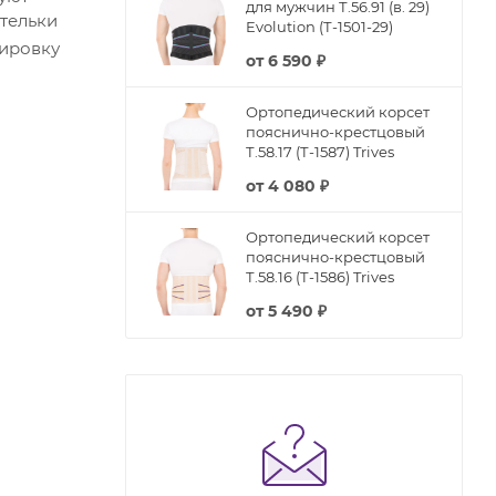
для мужчин Т.56.91 (в. 29)
стельки
Evolution (Т-1501-29)
лировку
от
6 590 ₽
Ортопедический корсет
пояснично-крестцовый
Т.58.17 (Т-1587) Trives
от
4 080 ₽
Ортопедический корсет
пояснично-крестцовый
Т.58.16 (Т-1586) Trives
от
5 490 ₽