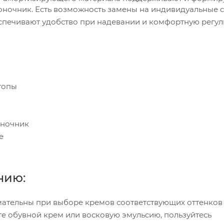
воночник. Есть возможность замены на индивидуальные 
печивают удобство при надевании и комфортную регу
топы
оночник
е
нию:
мательны при выборе кремов соответствующих оттенков
те обувной крем или восковую эмульсию, пользуйтесь