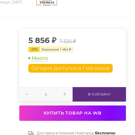
икул:
21971
5 856
₽
7 320
₽
-
20
%
Экономия
1 464
₽
Много
Сегодня доступно в 1 магазине
В КОРЗИНУ
КУПИТЬ ТОВАР НА WB
Доставка в
Нижний Новгород
бесплатно