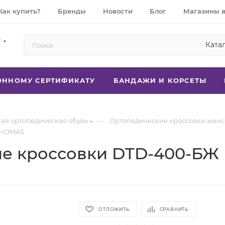
Как купить?
Бренды
Новости
Блог
Магазины 
7
Ката
РОННОМУ СЕРТИФИКАТУ
БАНДАЖИ И КОРСЕТЫ
—
ая ортопедическая обувь
Ортопедические кроссовки жен
THOMAS
ие кроссовки DTD-400-Б
ОТЛОЖИТЬ
СРАВНИТЬ