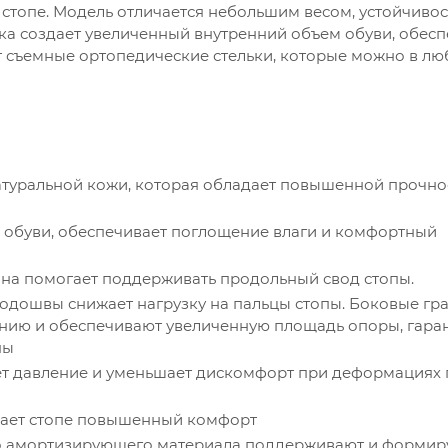
топе. Модель отличается небольшим весом, устойчивос
ка создает увеличенный внутренний объем обуви, обесп
т съемные ортопедические стельки, которые можно в лю
атуральной кожи, которая обладает повышенной прочно
 обуви, обеспечивает поглощение влаги и комфортный
на помогает поддерживать продольный свод стопы.
подошвы снижает нагрузку на пальцы стопы. Боковые гр
нию и обеспечивают увеличенную площадь опоры, гара
пы
ет давление и уменьшает дискомфорт при деформациях 
вает стопе повышенный комфорт
го амортизирующего материала поддерживают и формир