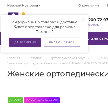
О компании
Нижний Новгород
+7 (800) 200-72-9
Информация о товарах и доставке
ЗАКАЗАТЬ ЗВОНОК
будет представлена для региона
Помона ?
КАТАЛОГ
АКЦИИ
ТСР ПО ЭЛЕКТ
ДА, ВСЕ ВЕРНО
ВЫБРАТЬ ДРУГОЙ
—
—
—
Главная
Каталог
Ортопедическая обувь
Женск
Женские ортопедические кроссовки DTD-400-БЖ DOCTOR 
Женские ортопедическ
до -50%
Можно купить на WB