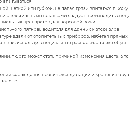
о впитываться
ной щеткой или губкой, не давая грязи впитаться в кожу
буви с текстильными вставками следует производить спе
ециальных препаратов для ворсовой кожи
ециального пятновыводителя для данных материалов
туре вдали от отопительных приборов, избегая прямых
ой или, используя специальные распорки, а также обувн
нии, т.к. это может стать причиной изменения цвета, а т
ловии соблюдения правил эксплуатации и хранения обув
 талоне.