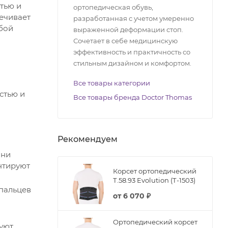
тью и
ортопедическая обувь,
ечивает
разработанная с учетом умеренно
бой
выраженной деформации стоп.
Сочетает в себе медицинскую
эффективность и практичность со
стильным дизайном и комфортом.
Все товары категории
стью и
Все товары бренда Doctor Thomas
Рекомендуем
ани
нтируют
Корсет ортопедический
Т.58.93 Evolution (Т-1503)
пальцев
от
6 070 ₽
Ортопедический корсет
уют