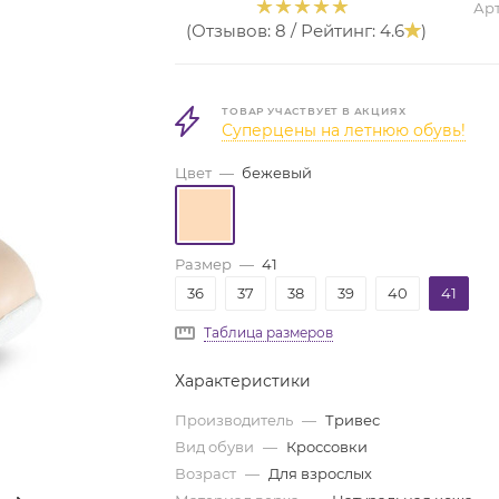
Арт
(Отзывов: 8 / Рейтинг: 4.6
)
ТОВАР УЧАСТВУЕТ В АКЦИЯХ
Суперцены на летнюю обувь!
Цвет
—
бежевый
Размер
—
41
36
37
38
39
40
41
Таблица размеров
Характеристики
Производитель
—
Тривес
Вид обуви
—
Кроссовки
Возраст
—
Для взрослых