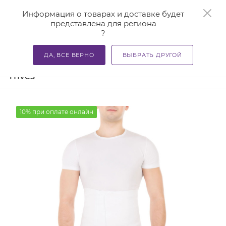
0
Информация о товарах и доставке будет
представлена для региона
?
—
—
—
Главная
Каталог
Бандажи и корсеты
Бандажи ме
ДА, ВСЕ ВЕРНО
ВЫБРАТЬ ДРУГОЙ
Бандаж послеоперационный DO501
Trives
10% при оплате онлайн