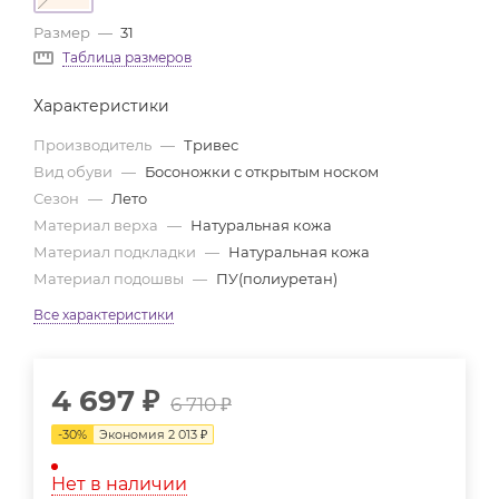
Размер
—
31
Таблица размеров
Характеристики
Производитель
—
Тривес
Вид обуви
—
Босоножки с открытым носком
Сезон
—
Лето
Материал верха
—
Натуральная кожа
Материал подкладки
—
Натуральная кожа
Материал подошвы
—
ПУ(полиуретан)
Все характеристики
4 697
₽
6 710
₽
-
30
%
Экономия
2 013
₽
Нет в наличии