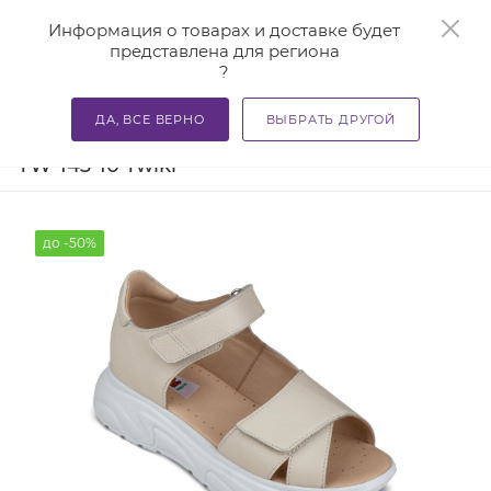
0
Информация о товарах и доставке будет
представлена для региона
?
—
—
Главная
Каталог
Учиться - здорово! Полезная ортопе
ДА, ВСЕ ВЕРНО
ВЫБРАТЬ ДРУГОЙ
Босоножки детские ортопедические
TW-143-10 Twiki
до -50%