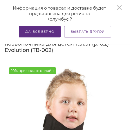
0
Информация о товарах и доставке будет
представлена для региона
Колумбус ?
—
—
—
Главная
Каталог
Бандажи и корсеты
Бандажи для
ДА, ВСЕ ВЕРНО
ВЫБРАТЬ ДРУГОЙ
Бандаж на шейный отдел
позвоночника для детей Т.51.91 (р. 6.2)
Evolution (ТВ-002)
10% при оплате онлайн