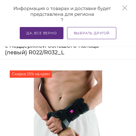
0
Информация о товарах и доставке будет
представлена для региона
?
—
—
—
Главная
Каталог
Бандажи и корсеты
Ортезы и ба
ДА, ВСЕ ВЕРНО
ВЫБРАТЬ ДРУГОЙ
Шина для запястья MEDI MANUMED T
с поддержкой большого пальца
(левый) R022/R032_L
Скидка 25% на крем