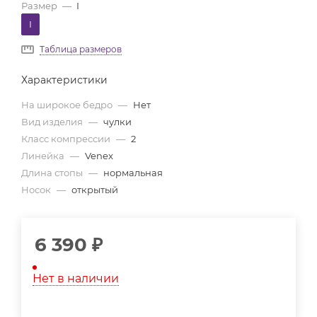
Размер
—
I
I
Таблица размеров
Характеристики
На широкое бедро
—
Нет
Вид изделия
—
чулки
Класс компрессии
—
2
Линейка
—
Venex
Длина стопы
—
нормальная
Носок
—
открытый
6 390
₽
Нет в наличии