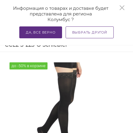
0
Информация о товарах и доставке будет
представлена для региона
Колумбус ?
—
—
—
Главная
Каталог
Компрессионный трикотаж
Комп
ДА, ВСЕ ВЕРНО
ВЫБРАТЬ ДРУГОЙ
Антиварикозные чулки Venex Dur
CCL2 S-223-O Schiebler
до -50% в корзине