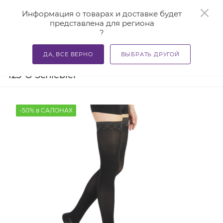
0
Информация о товарах и доставке будет
представлена для региона
?
—
—
—
Главная
Каталог
Компрессионный трикотаж
Комп
ДА, ВСЕ ВЕРНО
ВЫБРАТЬ ДРУГОЙ
Антиварикозные чулки Venex CCL1 S-
123-O Schiebler
-50% в САЛОНАХ