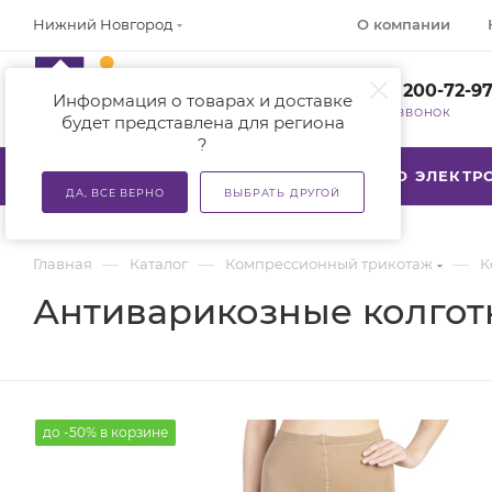
О компании
Нижний Новгород
+7 (800) 200-72-9
Информация о товарах и доставке
ЗАКАЗАТЬ ЗВОНОК
будет представлена для региона
?
КАТАЛОГ
АКЦИИ
ТСР ПО ЭЛЕКТ
ДА, ВСЕ ВЕРНО
ВЫБРАТЬ ДРУГОЙ
—
—
—
Главная
Каталог
Компрессионный трикотаж
К
Антиварикозные колготки
до -50% в корзине