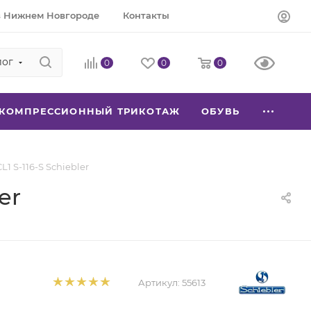
в Нижнем Новгороде
Контакты
лог
0
0
0
КОМПРЕССИОННЫЙ ТРИКОТАЖ
ОБУВЬ
1 S-116-S Schiebler
er
Артикул:
55613