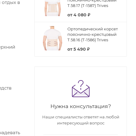
 отдых в
Т.58.17 (Т-1587) Trives
от
4 080 ₽
Ортопедический корсет
пояснично-крестцовый
Т.58.16 (Т-1586) Trives
ерхний
от
5 490 ₽
едств
Нужна консультация?
Наши специалисты ответят на любой
интересующий вопрос
надевать