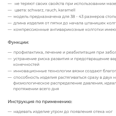
не теряют своих свойств при использовании маз
цвета: schwarz, rauch, karamell
модель предназначена для 38 - 43 размеров стоп
длина изделия от пятки до начала штанишек колго
компрессионные антиварикозные колготки имеют 1 
Функции:
профилактика, лечение и реабилитация при забо
устранение риска развития и предотвращение ва
конечностей
инновационные технологии вязки создают благоп
способность изделия растягиваться сразу в двух
физиологическое распределение давления, идеа
протяжении всего дня
Инструкция по применению:
надевать изделие утром до появления отека ног