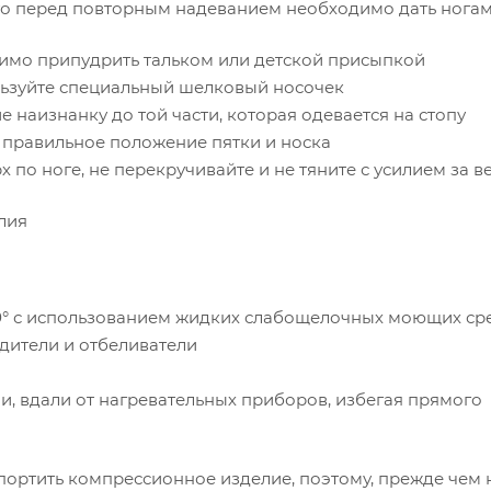
 то перед повторным надеванием необходимо дать ногам
димо припудрить тальком или детской присыпкой
льзуйте специальный шелковый носочек
наизнанку до той части, которая одевается на стопу
а правильное положение пятки и носка
 по ноге, не перекручивайте и не тяните с усилием за в
лия
40° с использованием жидких слабощелочных моющих ср
дители и отбеливатели
и, вдали от нагревательных приборов, избегая прямого
спортить компрессионное изделие, поэтому, прежде чем 