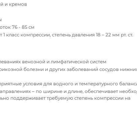
ей и кремов
ы
ток 76 - 85 см
класс компрессии, степень давления 18 – 22 мм рт. ст.
леваниях венозной и лимфатической систем
рикозной болезни и других заболеваний сосудов нижни
риятные условия для водного и температурного баланс
 направлениях – по ширине и длине, обеспечивает необх
льно поддерживает требуемую степень компрессии на