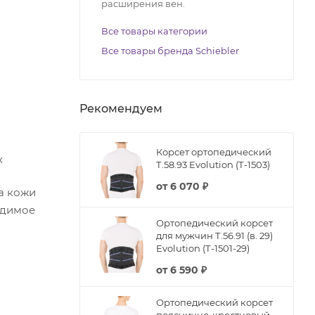
расширения вен.
Все товары категории
Все товары бренда Schiebler
Рекомендуем
Корсет ортопедический
х
Т.58.93 Evolution (Т-1503)
от
6 070 ₽
а кожи
одимое
Ортопедический корсет
для мужчин Т.56.91 (в. 29)
Evolution (Т-1501-29)
от
6 590 ₽
Ортопедический корсет
пояснично-крестцовый