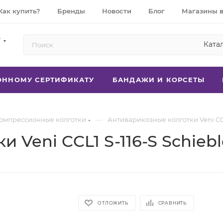
Как купить?
Бренды
Новости
Блог
Магазины 
7
Ката
РОННОМУ СЕРТИФИКАТУ
БАНДАЖИ И КОРСЕТЫ
—
омпрессионные колготки
Антиварикозные колготки Veni CCL
 Veni CCL1 S-116-S Schiebl
ОТЛОЖИТЬ
СРАВНИТЬ