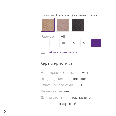
Цвет
—
karamell (карамельный)
Размер
—
VII
I
II
III
V
VI
VII
Таблица размеров
Характеристики
На широкое бедро
—
Нет
Вид изделия
—
колготки
Класс компрессии
—
1
Линейка
—
Veni
Длина стопы
—
нормальная
Носок
—
закрытый